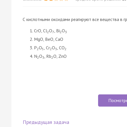
С кислотными оксидами реагируют все вещества в г
CrO, Cl
O
, Bi
O
2
7
2
3
MgO, BeO, CaO
P
O
, Cr
O
, CO
2
5
2
3
2
N
O
, Rb
O, ZnO
2
3
2
Посмотр
Предыдущая задача