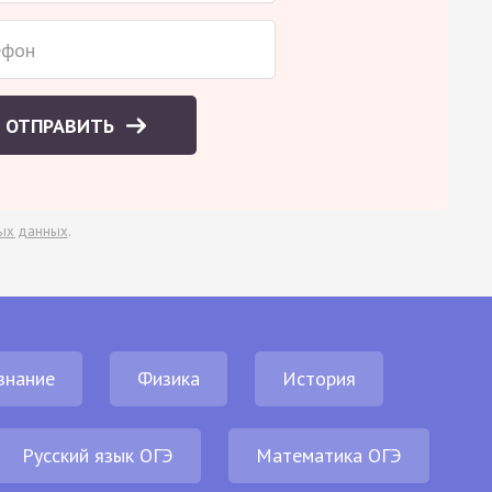
ОТПРАВИТЬ
ых данных
.
знание
Физика
История
Русский язык ОГЭ
Математика ОГЭ