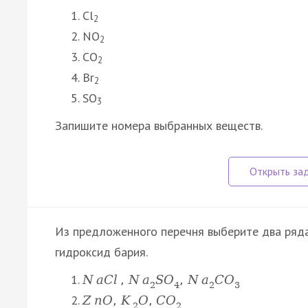
Cl
2
NO
2
CO
2
Br
2
SO
3
Запишите номера выбранных веществ.
Из предложенного перечня выберите два ряда
гидроксид бария.
N
a
C
l
,
N
a
S
O
,
N
a
C
O
2
4
2
3
Z
n
O
,
K
O
,
C
O
2
2