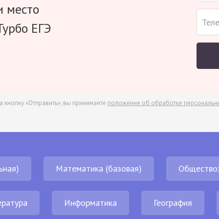
и место
Турбо ЕГЭ
а кнопку «Отправить», вы принимаете
положение об обработке персональн
ьная)
Математика (базовая)
Общество
ература
Информатика
География