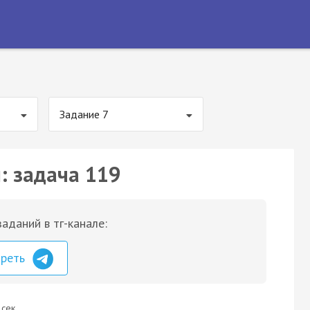
Задание 7
: задача 119
аданий в тг-канале:
треть
 сек.