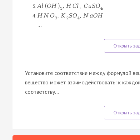
A
l
(
O
H
)
,
H
C
l
,
C
u
S
O
3
4
H
N
O
,
K
S
O
,
N
a
O
H
3
2
4
…
Установите соответствие между формулой вещ
вещество может взаимодействовать: к каждой
соответству…