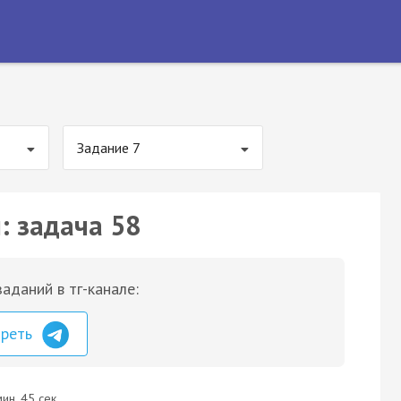
Задание 7
: задача 58
аданий в тг-канале:
треть
ин. 45 сек.