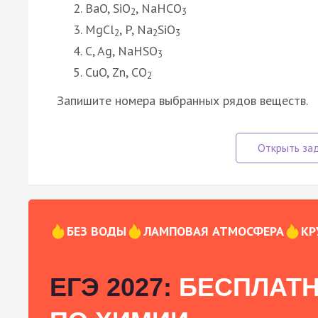
BaO, SiO
, NaHCO
2
3
MgCl
, P, Na
SiO
2
2
3
C, Ag, NaHSO
3
CuO, Zn, CO
2
Запишите номера выбранных рядов веществ.
БЕЗ ВОДЫ
ЛАМПОВАЯ АТМОСФЕРА
КР
ЕГЭ 2027:
БЕСПЛАТН