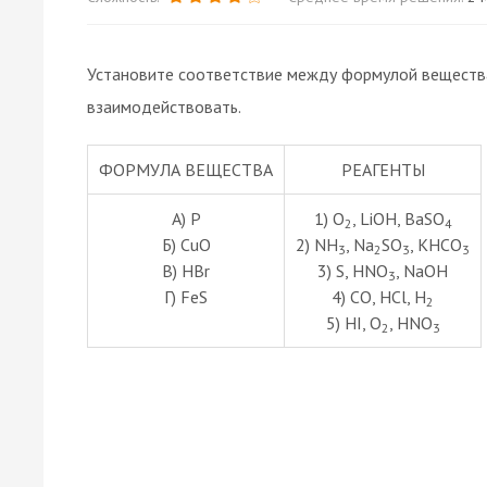
Установите соответствие между формулой вещества
взаимодействовать.
ФОРМУЛА ВЕЩЕСТВА
РЕАГЕНТЫ
А) P
1) O
, LiOH, BaSO
2
4
Б) CuO
2) NH
, Na
SO
, KHCO
3
2
3
3
В) HBr
3) S, HNO
, NaOH
3
Г) FeS
4) CO, HCl, H
2
5) HI, O
, HNO
2
3