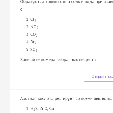
Образуются только одна соль и вода при вза
с
Cl
2
NO
2
CO
2
Br
2
SO
3
Запишите номера выбранных веществ.
Азотная кислота реагирует со всеми вещества
H
S, ZnO, Cu
2