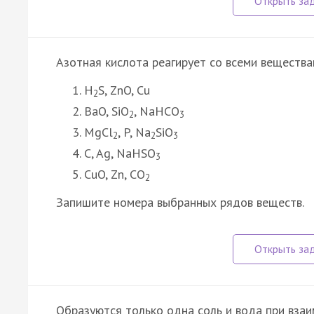
Азотная кислота реагирует со всеми вещества
H
S, ZnO, Cu
2
BaO, SiO
, NaHCO
2
3
MgCl
, P, Na
SiO
2
2
3
C, Ag, NaHSO
3
CuO, Zn, CO
2
Запишите номера выбранных рядов веществ.
Образуются только одна соль и вода при вза