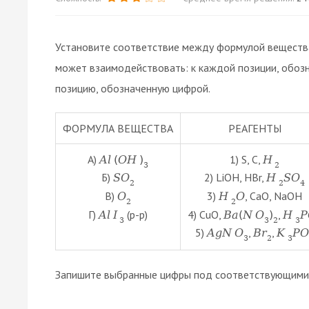
Установите соответствие между формулой вещества
может взаимодействовать: к каждой позиции, обоз
позицию, обозначенную цифрой.
ФОРМУЛА ВЕЩЕСТВА
РЕАГЕНТЫ
А)
1) S, C,
A
l
(
O
H
)
H
3
2
Б)
2) LiOH, HBr,
S
O
H
S
O
2
2
4
В)
3)
, CaO, NaOH
O
H
O
2
2
Г)
(р-р)
4) CuO,
,
A
l
I
B
a
(
N
O
)
H
P
3
3
2
3
5)
,
,
A
g
N
O
B
r
K
P
O
3
2
3
Запишите выбранные цифры под соответствующими 