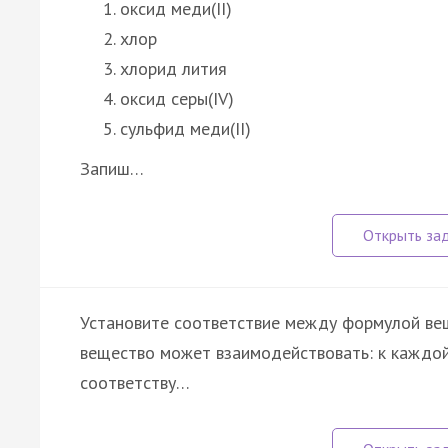
оксид меди(II)
хлор
хлорид лития
оксид серы(IV)
сульфид меди(II)
Запиш…
Установите соответствие между формулой вещ
вещество может взаимодействовать: к каждой
соответству…