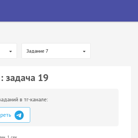
Задание 7
: задача 19
аданий в тг-канале:
треть
ин. 1 сек.