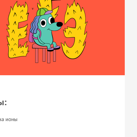
ы:
на ионы