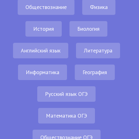
Обществознание
Физика
История
Биология
Английский язык
Литература
Информатика
География
Русский язык ОГЭ
Математика ОГЭ
Обществознание ОГЭ