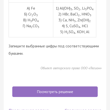
А) Fe
1) Al(OH)
, SO
, Li
PO
3
2
3
4
Б) Cr
O
2) HBr, BaCl
, HNO
2
3
2
3
В) H
PO
3) Ca, NH
, Zn(OH)
3
4
3
2
Г) Na
CO
4) S, CuSO
, HCl
2
3
4
5) H
SO
, KOH, Al
2
4
Запишите выбранные цифры под соответствующими
буквами.
Объект авторского права ООО «Легион»
Посмотреть решение