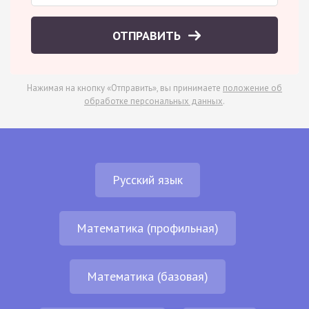
ОТПРАВИТЬ
Нажимая на кнопку «Отправить», вы принимаете
положение об
обработке персональных данных
.
Русский язык
Математика (профильная)
Математика (базовая)