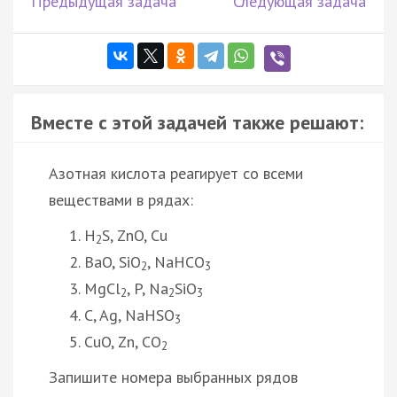
Предыдущая задача
Следующая задача
Вместе с этой задачей также решают:
Азотная кислота реагирует со всеми
веществами в рядах:
H
S, ZnO, Cu
2
BaO, SiO
, NaHCO
2
3
MgCl
, P, Na
SiO
2
2
3
C, Ag, NaHSO
3
CuO, Zn, CO
2
Запишите номера выбранных рядов