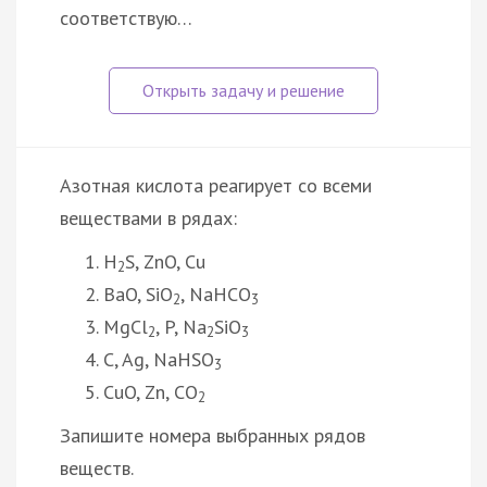
соответствую…
Азотная кислота реагирует со всеми
веществами в рядах:
H
S, ZnO, Cu
2
BaO, SiO
, NaHCO
2
3
MgCl
, P, Na
SiO
2
2
3
C, Ag, NaHSO
3
CuO, Zn, CO
2
Запишите номера выбранных рядов
веществ.