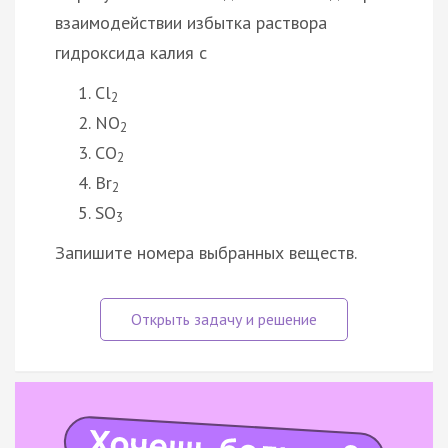
взаимодействии избытка раствора
гидроксида калия с
Cl
2
NO
2
CO
2
Br
2
SO
3
Запишите номера выбранных веществ.