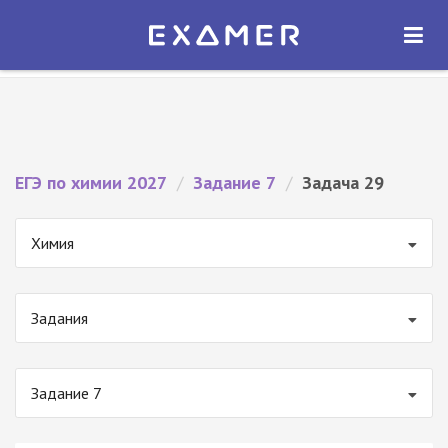
Экзамер — ЕГЭ 2027
×
ОТКРЫТЬ
Экзамер
Бесплатно - В Google Play
ЕГЭ по химии 2027
/
Задание 7
/
Задача 29
Химия
Задания
Задание 7