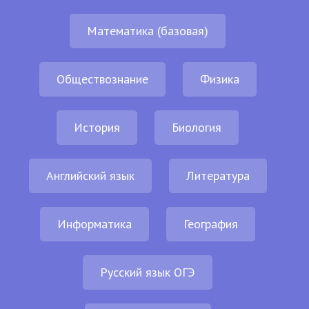
Математика (базовая)
Обществознание
Физика
История
Биология
Английский язык
Литература
Информатика
География
Русский язык ОГЭ