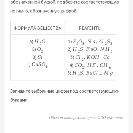
обозначенной буквой, подберите соответствующую
позицию, обозначенную цифрой.
ФОРМУЛА ВЕЩЕСТВА
РЕАГЕНТЫ
А)
1)
H
O
P
O
,
N
a
,
A
l
S
2
2
5
2
3
Б)
2)
O
H
S
,
F
e
O
,
N
H
2
2
3
В)
3)
S
i
C
l
,
K
O
H
,
C
a
2
Г)
C
u
S
O
4)
C
O
,
H
F
,
C
H
4
2
4
5)
H
S
,
B
a
C
l
,
M
g
2
2
Запишите выбранные цифры под соответствующими
буквами.
Объект авторского права ООО «Легион»