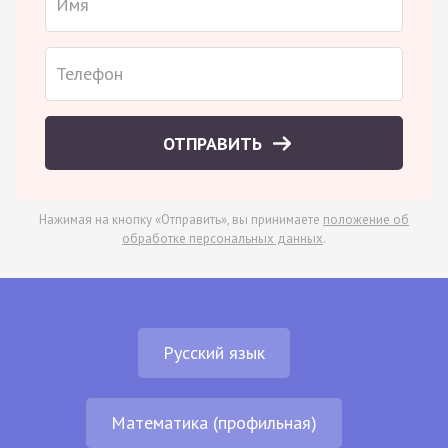
ОТПРАВИТЬ
Нажимая на кнопку «Отправить», вы принимаете
положение об
обработке персональных данных
.
Русский язык
Математика (профильная)