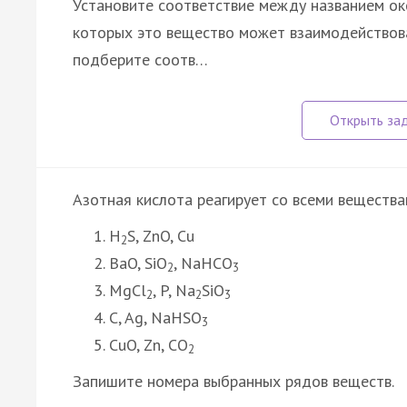
Установите соответствие между названием ок
которых это вещество может взаимодействова
подберите соотв…
Азотная кислота реагирует со всеми вещества
H
S, ZnO, Cu
2
BaO, SiO
, NaHCO
2
3
MgCl
, P, Na
SiO
2
2
3
C, Ag, NaHSO
3
CuO, Zn, CO
2
Запишите номера выбранных рядов веществ.