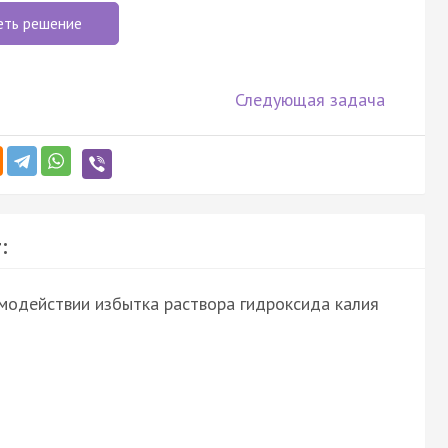
еть решение
Следующая задача
:
имодействии избытка раствора гидроксида калия