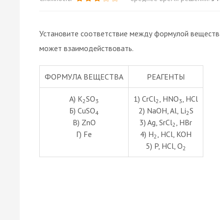
Установите соответствие между формулой вещества
может взаимодействовать.
ФОРМУЛА ВЕЩЕСТВА
РЕАГЕНТЫ
А) K
SO
1) CrCl
, HNO
, HCl
2
3
2
3
Б) CuSO
2) NaOH, Al, Li
S
4
2
В) ZnO
3) Ag, SrCl
, HBr
2
Г) Fe
4) H
, HCl, KOH
2
5) P, HCl, O
2