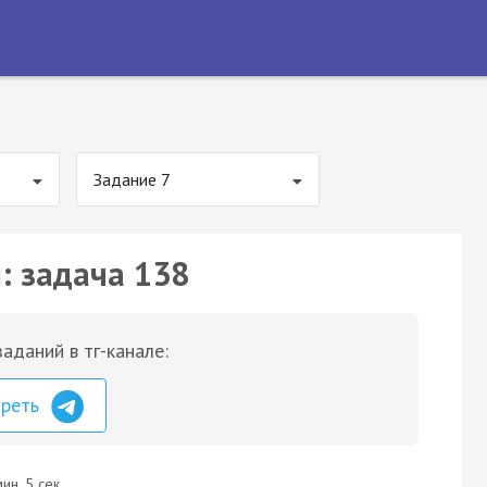
Задание 7
: задача 138
аданий в тг-канале:
треть
ин. 5 сек.