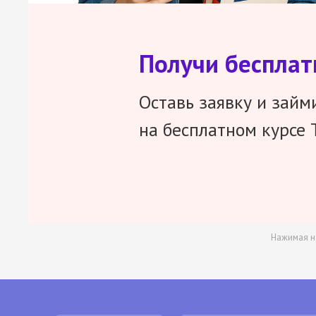
Получи беспла
Оставь заявку и займ
на бесплатном курсе 
Нажимая н