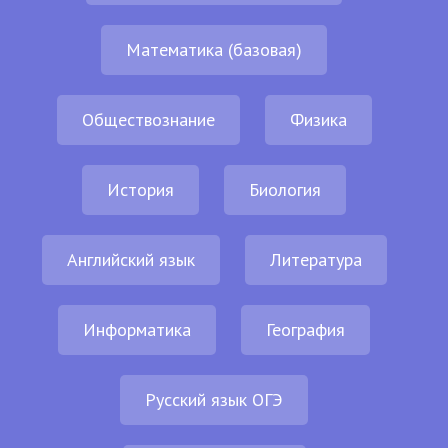
Математика (базовая)
Обществознание
Физика
История
Биология
Английский язык
Литература
Информатика
География
Русский язык ОГЭ