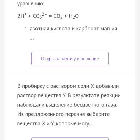
уравнению:
+
2–
2Н
+ СО
= СО
+ Н
О
3
2
2
азотная кислота и карбонат магния
…
В пробирку с раствором соли X добавили
раствор вещества Y. В результате реакции
наблюдали выделение бесцветного газа.
Из предложенного перечня выберите
вещества X и Y, которые могу…