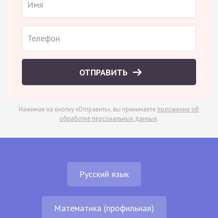
ОТПРАВИТЬ
Нажимая на кнопку «Отправить», вы принимаете
положение об
обработке персональных данных
.
Русский язык
Математика (профильная)