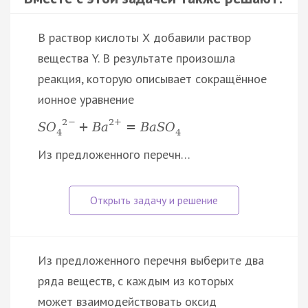
В раствор кислоты Х добавили раствор
вещества Y. В результате произошла
реакция, которую описывает сокращённое
ионное уравнение
2
−
2
+
S
O
+
B
a
=
B
a
S
O
4
4
Из предложенного перечн…
Из предложенного перечня выберите два
ряда веществ, с каждым из которых
может взаимодействовать оксид