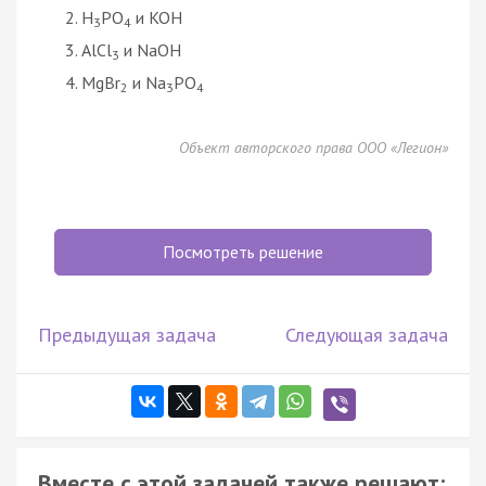
H
PO
и KOH
3
4
AlCl
и NaOH
3
MgBr
и Na
PO
2
3
4
Объект авторского права ООО «Легион»
Посмотреть решение
Предыдущая задача
Следующая задача
Вместе с этой задачей также решают: