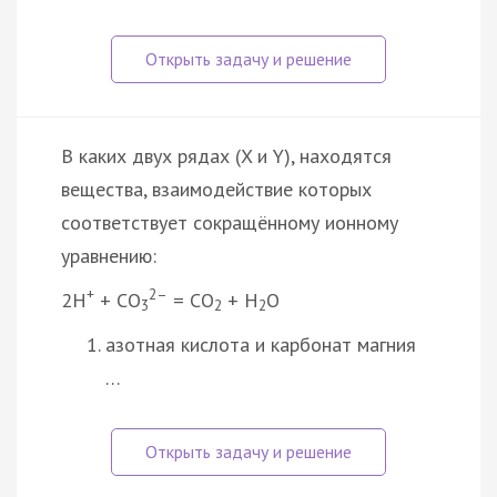
В каких двух рядах (X и Y), находятся
вещества, взаимодействие которых
соответствует сокращённому ионному
уравнению:
+
2–
2Н
+ СО
= СО
+ Н
О
3
2
2
азотная кислота и карбонат магния
…