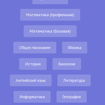
Математика (профильная)
Математика (базовая)
Обществознание
Физика
История
Биология
Английский язык
Литература
Информатика
География