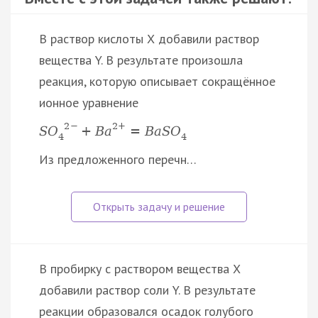
В раствор кислоты Х добавили раствор
вещества Y. В результате произошла
реакция, которую описывает сокращённое
ионное уравнение
2
−
2
+
S
O
+
B
a
=
B
a
S
O
4
4
Из предложенного перечн…
В пробирку с раствором вещества X
добавили раствор соли Y. В результате
реакции образовался осадок голубого