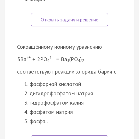
Сокращённому ионному уравнению
2+
3–
3Ba
+ 2PO
= Ba
(PO
)
4
3
4
2
соответствуют реакции хлорида бария с
фосфорной кислотой
дигидрофосфатом натрия
гидрофосфатом калия
фосфатом натрия
фосфа…