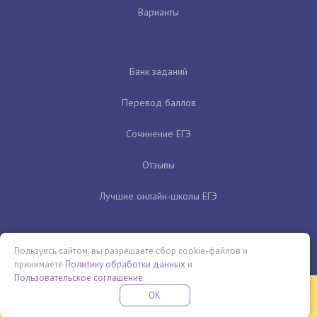
Варианты
Банк заданий
Перевод баллов
Сочинение ЕГЭ
Отзывы
Лучшие онлайн-школы ЕГЭ
Пользуясь сайтом, вы разрешаете сбор cookie-файлов и
принимаете
Политику обработки данных
и
Пользовательское соглашение
.
Бесплатная летняя школа
OK
ПОДРОБНЕЕ
ПРОВЕДИ ЭТО ЛЕТО С ПОЛЬЗОЙ