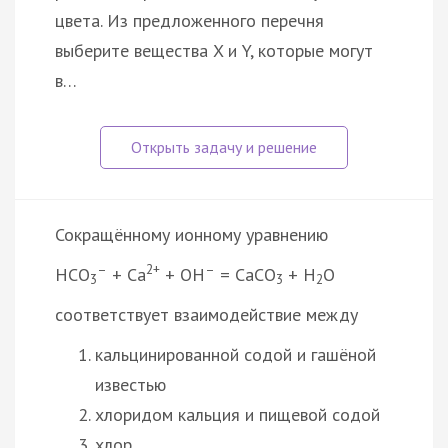
цвета. Из предложенного перечня
выберите вещества X и Y, которые могут
в…
Сокращённому ионному уравнению
–
2+
–
HCO
+ Ca
+ OH
= CaCO
+ H
O
3
3
2
соответствует взаимодействие между
кальцинированной содой и гашёной
известью
хлоридом кальция и пищевой содой
хлор…