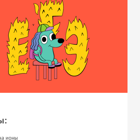
ы:
на ионы