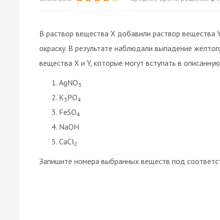
В раствор вещества Х добавили раствор вещества 
окраску. В результате наблюдали выпадение жёлтог
вещества Х и Y, которые могут вступать в описанную
AgNO
3
K
РО
3
4
FeSO
4
NaOH
CaCl
2
Запишите номера выбранных веществ под соответс