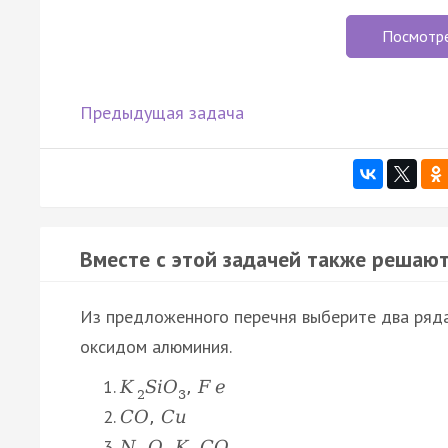
Посмотр
Предыдущая задача
Вместе с этой задачей также решают
Из предложенного перечня выберите два ряда
оксидом алюминия.
K
S
i
O
,
F
e
2
3
C
O
,
C
u
N
O
,
K
C
O