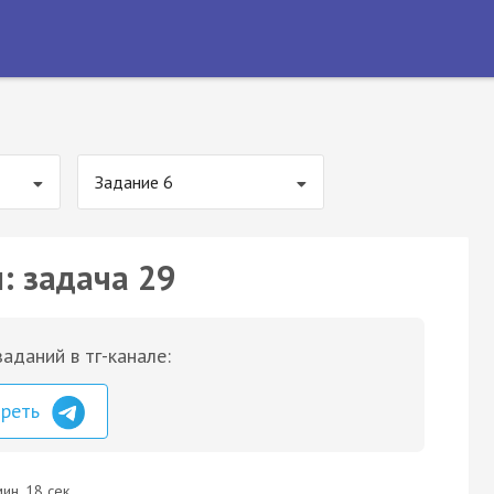
Задание 6
: задача 29
аданий в тг-канале:
треть
ин. 18 сек.