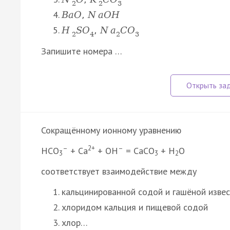
2
2
3
B
a
O
,
N
a
O
H
H
S
O
,
N
a
C
O
2
4
2
3
Запишите номера …
Сокращённому ионному уравнению
–
2+
–
HCO
+ Ca
+ OH
= CaCO
+ H
O
3
3
2
соответствует взаимодействие между
кальцинированной содой и гашёной изве
хлоридом кальция и пищевой содой
хлор…