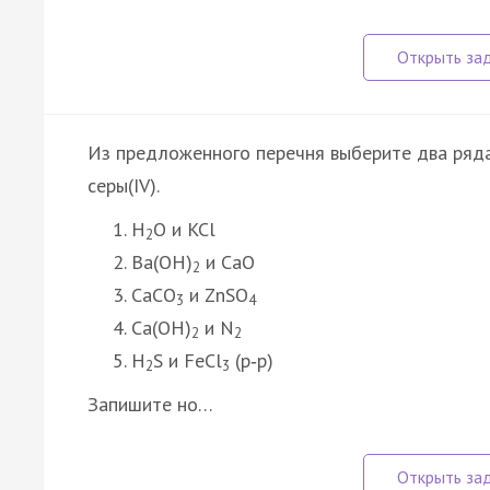
Из предложенного перечня выберите два ряда
серы(IV).
H
O и KCl
2
Ba(OH)
и CaO
2
CaCO
и ZnSO
3
4
Ca(OH)
и N
2
2
H
S и FeCl
(р‑р)
2
3
Запишите но…