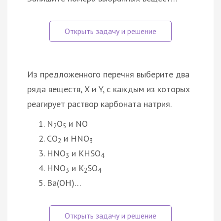
Из предложенного перечня выберите два
ряда веществ, X и Y, с каждым из которых
реагирует раствор карбоната натрия.
N
O
и NO
2
5
CO
и HNO
2
3
HNO
и KHSO
3
4
HNO
и K
SO
3
2
4
Ba(OH)…