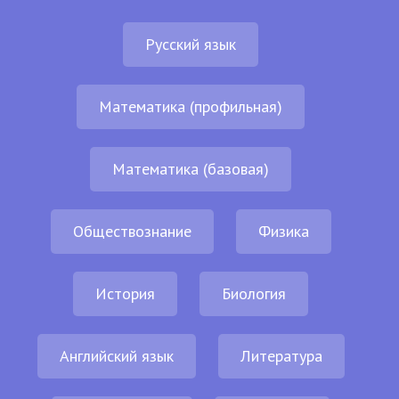
Русский язык
Математика (профильная)
Математика (базовая)
Обществознание
Физика
История
Биология
Английский язык
Литература