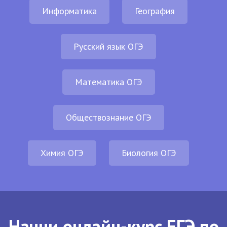
Информатика
География
Русский язык ОГЭ
Математика ОГЭ
Обществознание ОГЭ
Химия ОГЭ
Биология ОГЭ
Начни онлайн-курс ЕГЭ по