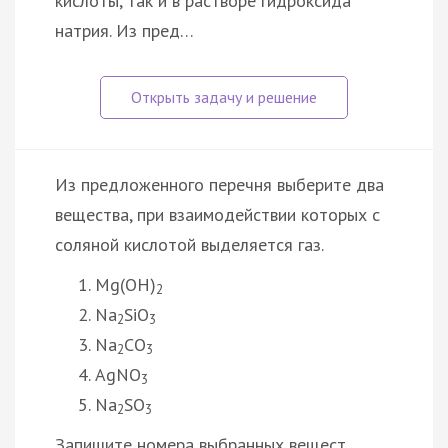
кислоты, так и в растворе гидроксида
натрия. Из пред…
Из предложенного перечня выберите два
вещества, при взаимодействии которых с
соляной кислотой выделяется газ.
Mg(OH)
2
Na
SiO
2
3
Na
CO
2
3
AgNO
3
Na
SO
2
3
Запишите номера выбранных вещест…