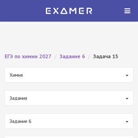
Экзамер — ЕГЭ 2027
×
ОТКРЫТЬ
Экзамер
Бесплатно - В Google Play
ЕГЭ по химии 2027
/
Задание 6
/
Задача 15
Химия
Задания
Задание 6