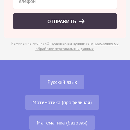
ОТПРАВИТЬ
Нажимая на кнопку «Отправить», вы принимаете
положение об
обработке персональных данных
.
Русский язык
Математика (профильная)
Математика (базовая)