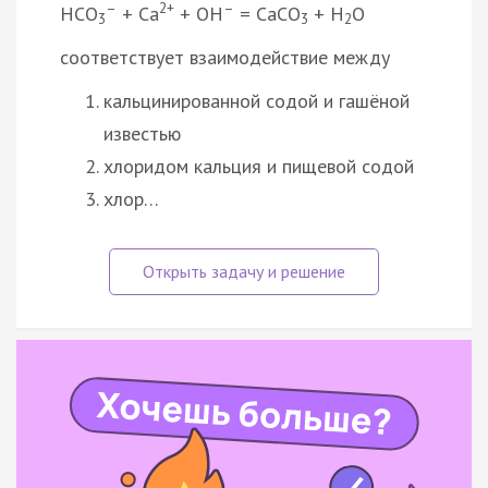
–
2+
–
HCO
+ Ca
+ OH
= CaCO
+ H
O
3
3
2
соответствует взаимодействие между
кальцинированной содой и гашёной
известью
хлоридом кальция и пищевой содой
хлор…