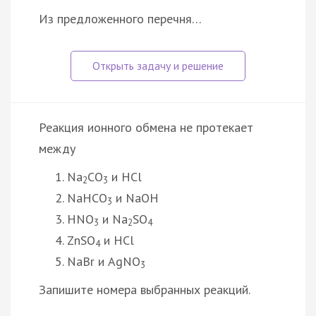
Из предложенного перечня…
Реакция ионного обмена не протекает
между
Na
CO
и HCl
2
3
NaHCO
и NaOH
3
HNO
и Na
SO
3
2
4
ZnSO
и HCl
4
NaBr и AgNO
3
Запишите номера выбранных реакций.