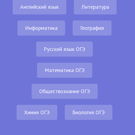
Английский язык
Литература
Информатика
География
Русский язык ОГЭ
Математика ОГЭ
Обществознание ОГЭ
Химия ОГЭ
Биология ОГЭ