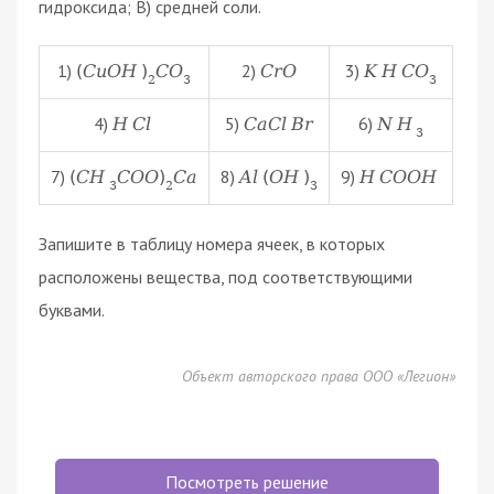
гидроксида; В) средней соли.
1)
2)
3)
(
C
u
O
H
)
C
O
C
r
O
K
H
C
O
2
3
3
4)
5)
6)
H
C
l
C
a
C
l
B
r
N
H
3
7)
8)
9)
(
C
H
C
O
O
)
C
a
A
l
(
O
H
)
H
C
O
O
H
3
2
3
Запишите в таблицу номера ячеек, в которых
расположены вещества, под соответствующими
буквами.
Объект авторского права ООО «Легион»
Посмотреть решение