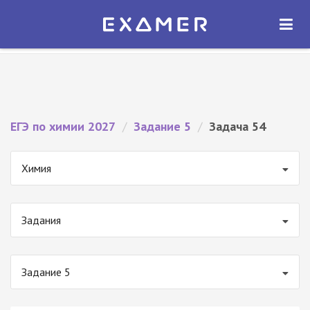
Экзамер — ЕГЭ 2027
×
ОТКРЫТЬ
Экзамер
Бесплатно - В Google Play
ЕГЭ по химии 2027
/
Задание 5
/
Задача 54
Химия
Задания
Задание 5