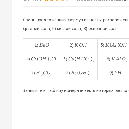
Среди предложенных формул веществ, расположенны
средней соли; Б) кислой соли; В) основной соли.
1)
2)
3)
B
e
O
K
O
H
K
[
A
l
(
O
H
4)
5)
6)
C
r
(
O
H
)
C
l
C
a
(
H
C
O
)
K
A
l
O
2
3
2
2
7)
8)
9)
H
C
O
B
e
(
O
H
)
P
H
2
3
2
3
Запишите в таблицу номера ячеек, в которых расп