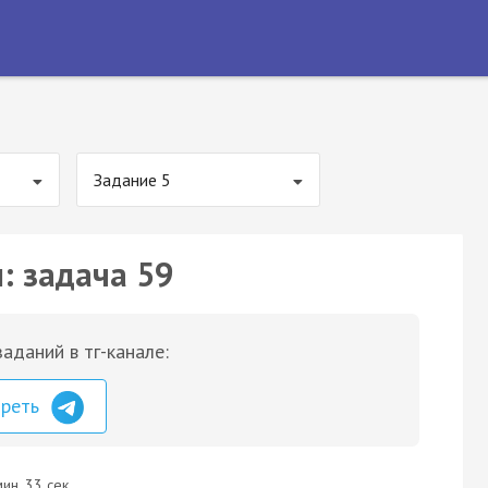
Задание 5
: задача 59
аданий в тг-канале:
треть
ин. 33 сек.