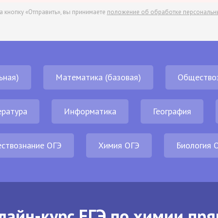
а кнопку «Отправить», вы принимаете
положение об обработке персональн
ьная)
Математика (базовая)
Общество
ература
Информатика
География
ствознание ОГЭ
Химия ОГЭ
Биология 
лайн-курс ЕГЭ по химии пря