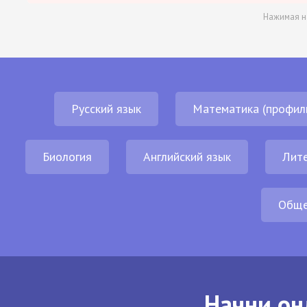
Нажимая н
Русский язык
Математика (профил
Биология
Английский язык
Лит
Обще
Начни он