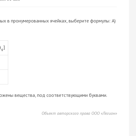
х в пронумерованных ячейках, выберите формулы: А)
)
]
4
оложены вещества, под соответствующими буквами.
Объект авторского права ООО «Легион»