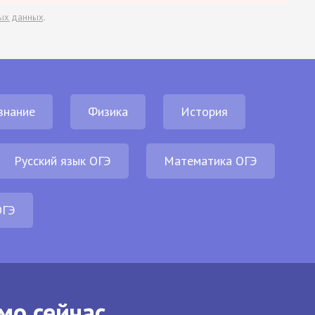
ых данных
.
знание
Физика
История
Русский язык ОГЭ
Математика ОГЭ
ОГЭ
мо сейчас