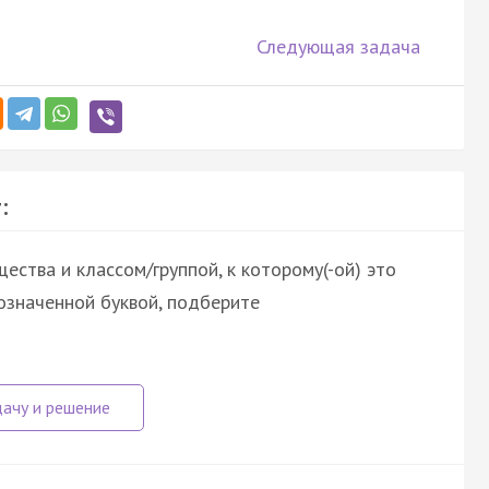
Следующая задача
:
ства и классом/группой, к которому(-ой) это
означенной буквой, подберите