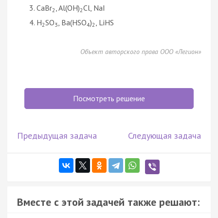
CaBr
, Al(OH)
Cl, NaI
2
2
H
SO
, Ba(HSO
)
, LiHS
2
3
4
2
Объект авторского права ООО «Легион»
Посмотреть решение
Предыдущая задача
Следующая задача
Вместе с этой задачей также решают: