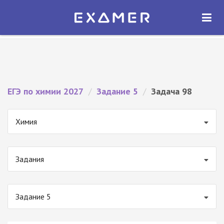
Экзамер — ЕГЭ 2027
×
ОТКРЫТЬ
Экзамер
Бесплатно - В Google Play
ЕГЭ по химии 2027
/
Задание 5
/
Задача 98
Химия
Задания
Задание 5