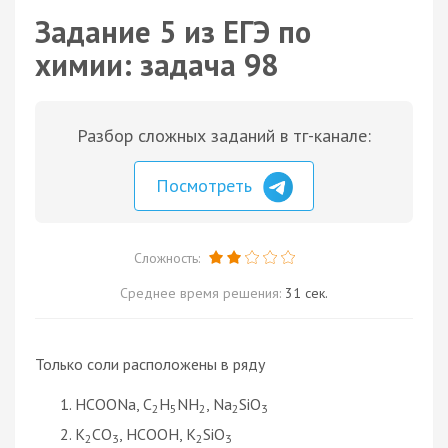
Задание 5 из ЕГЭ по
химии: задача 98
Разбор сложных заданий в тг-канале:
Посмотреть
Сложность:
Среднее время решения:
31 сек.
Только соли расположены в ряду
HCOОNa, C
H
NH
, Na
SiO
2
5
2
2
3
K
CO
, HCOOH, K
SiO
2
3
2
3