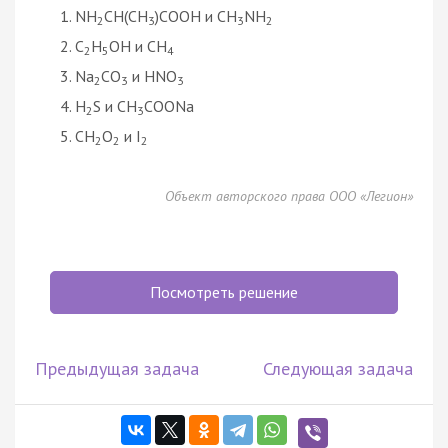
NH
CH(CH
)COOH и CH
NH
2
3
3
2
C
H
OH и СH
2
5
4
Na
CO
и HNO
2
3
3
H
S и CH
COONa
2
3
CH
O
и I
2
2
2
Объект авторского права ООО «Легион»
Посмотреть решение
Предыдущая задача
Следующая задача