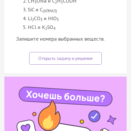
СH
ONa и C
Н
COOH
3
2
5
SiC и C
(АЛМАЗ)
Li
CО
и HIO
2
3
3
HCl и К
SO
2
4
Запишите номера выбранных веществ.