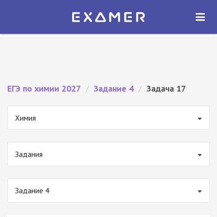
Экзамер — ЕГЭ 2027
×
ОТКРЫТЬ
Экзамер
Бесплатно - В Google Play
ЕГЭ по химии 2027
/
Задание 4
/
Задача 17
Химия
Задания
Задание 4