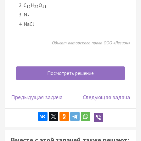
C
H
O
12
22
11
N
2
NaCl
Объект авторского права ООО «Легион»
Посмотреть решение
Предыдущая задача
Следующая задача
Вместе с этой задачей также решают: