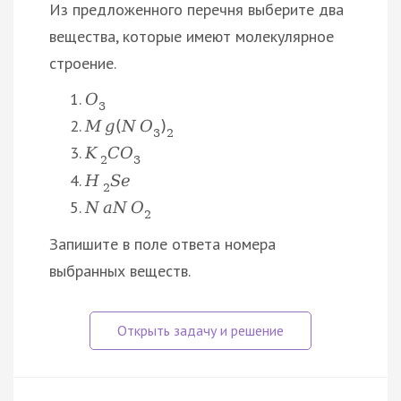
Из предложенного перечня выберите два
вещества, которые имеют молекулярное
строение.
O
3
M
g
(
N
O
)
3
2
K
C
O
2
3
H
S
e
2
N
a
N
O
2
Запишите в поле ответа номера
выбранных веществ.