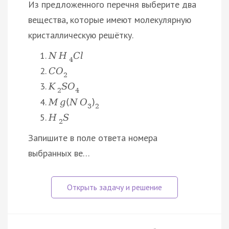
Из предложенного перечня выберите два
вещества, которые имеют молекулярную
кристаллическую решётку.
N
H
C
l
4
C
O
2
K
S
O
2
4
M
g
(
N
О
)
3
2
H
S
2
Запишите в поле ответа номера
выбранных ве…