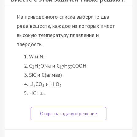
Из приведённого списка выберите два
ряда веществ, каждое из которых имеет
высокую температуру плавления и
твёрдость.
W и Ni
С
H
ONa и C
Н
COOH
2
5
17
33
SiC и C(алмаз)
Li
CО
и HIO
2
3
3
HCl и…