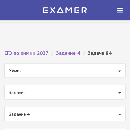
Экзамер — ЕГЭ 2027
×
ОТКРЫТЬ
Экзамер
Бесплатно - В Google Play
ЕГЭ по химии 2027
/
Задание 4
/
Задача 84
Химия
Задания
Задание 4