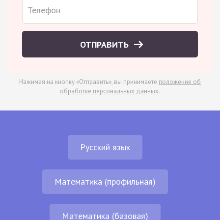
ОТПРАВИТЬ
Нажимая на кнопку «Отправить», вы принимаете
положение об
обработке персональных данных
.
Русский язык
Математика (профильная)
Математика (базовая)