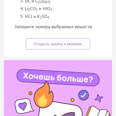
SiC и C
(АЛМАЗ)
Li
CО
и HIO
2
3
3
HCl и К
SO
2
4
Запишите номера выбранных веществ.