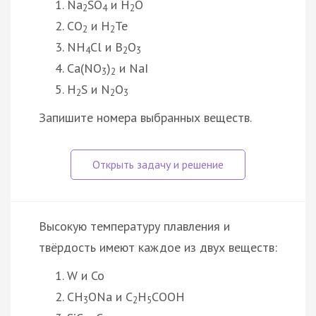
Na
SO
и H
O
2
4
2
CO
и H
Te
2
2
NH
Cl и B
O
4
2
3
Са(NО
)
и NaI
3
2
H
S и N
O
2
2
3
Запишите номера выбранных веществ.
Высокую температуру плавления и
твёрдость имеют каждое из двух веществ:
W и Co
СH
ONa и C
Н
COOH
3
2
5