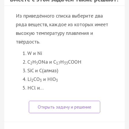
Из приведённого списка выберите два
ряда веществ, каждое из которых имеет
высокую температуру плавления и
твёрдость.
W и Ni
С
H
ONa и C
Н
COOH
2
5
17
33
SiC и C(алмаз)
Li
CО
и HIO
2
3
3
HCl и…