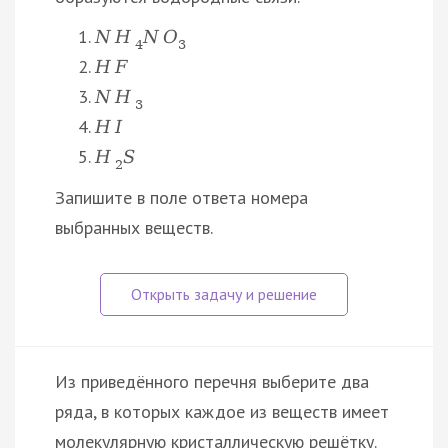
N
H
N
O
4
3
H
F
N
H
3
H
I
H
S
2
Запишите в поле ответа номера
выбранных веществ.
Из приведённого перечня выберите два
ряда, в которых каждое из веществ имеет
молекулярную кристаллическую решётку.