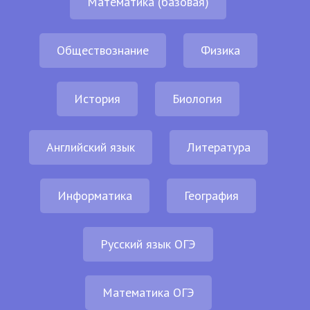
Математика (базовая)
Обществознание
Физика
История
Биология
Английский язык
Литература
Информатика
География
Русский язык ОГЭ
Математика ОГЭ