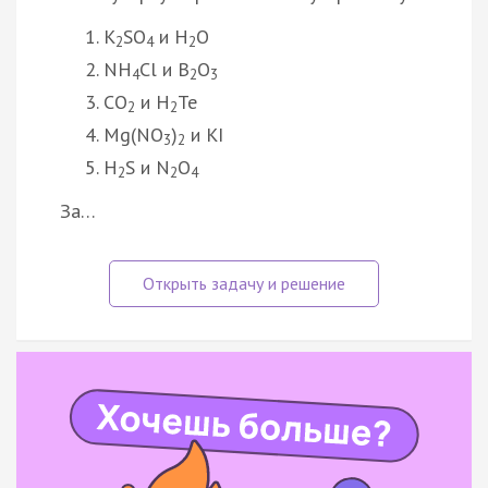
K
SO
и H
O
2
4
2
NH
Cl и B
O
4
2
3
CO
и H
Te
2
2
Mg(NО
)
и KI
3
2
H
S и N
O
2
2
4
За…