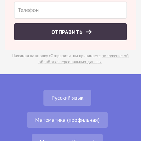
ОТПРАВИТЬ
Нажимая на кнопку «Отправить», вы принимаете
положение об
обработке персональных данных
.
Русский язык
Математика (профильная)