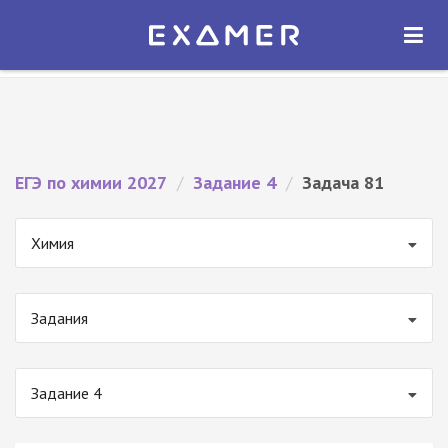
Экзамер — ЕГЭ 2027
×
ОТКРЫТЬ
Экзамер
Бесплатно - В Google Play
ЕГЭ по химии 2027
/
Задание 4
/
Задача 81
Химия
Задания
Задание 4