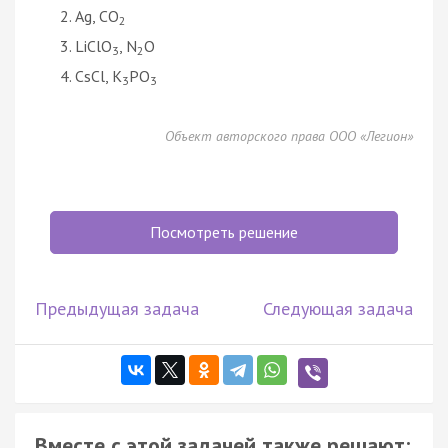
Ag, CO
2
LiClO
, N
O
3
2
CsCl, K
PO
3
3
Объект авторского права ООО «Легион»
Посмотреть решение
Предыдущая задача
Следующая задача
Вместе с этой задачей также решают: