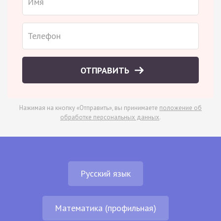
ОТПРАВИТЬ
Нажимая на кнопку «Отправить», вы принимаете
положение об
обработке персональных данных
.
Русский язык
Математика (профильная)