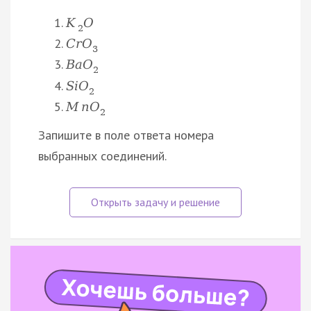
K
O
2
C
r
O
3
B
a
O
2
S
i
O
2
M
n
O
2
Запишите в поле ответа номера
выбранных соединений.