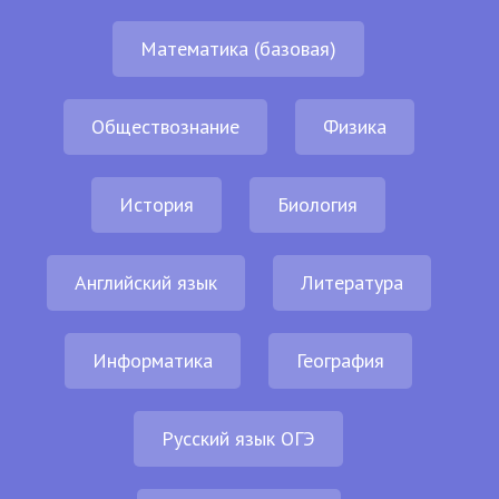
Математика (базовая)
Обществознание
Физика
История
Биология
Английский язык
Литература
Информатика
География
Русский язык ОГЭ