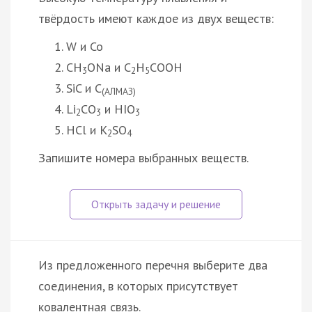
твёрдость имеют каждое из двух веществ:
W и Co
СH
ONa и C
Н
COOH
3
2
5
SiC и C
(АЛМАЗ)
Li
CО
и HIO
2
3
3
HCl и К
SO
2
4
Запишите номера выбранных веществ.
Из предложенного перечня выберите два
соединения, в которых присутствует
ковалентная связь.