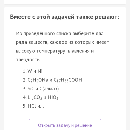
Вместе с этой задачей также решают:
Из приведённого списка выберите два
ряда веществ, каждое из которых имеет
высокую температуру плавления и
твёрдость.
W и Ni
С
H
ONa и C
Н
COOH
2
5
17
33
SiC и C(алмаз)
Li
CО
и HIO
2
3
3
HCl и…