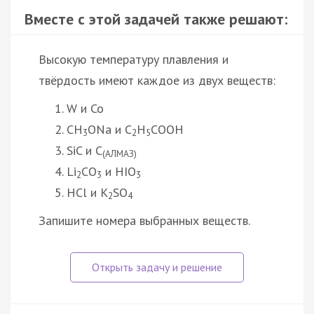
Вместе с этой задачей также решают:
Высокую температуру плавления и
твёрдость имеют каждое из двух веществ:
W и Co
СH
ONa и C
Н
COOH
3
2
5
SiC и C
(АЛМАЗ)
Li
CО
и HIO
2
3
3
HCl и К
SO
2
4
Запишите номера выбранных веществ.