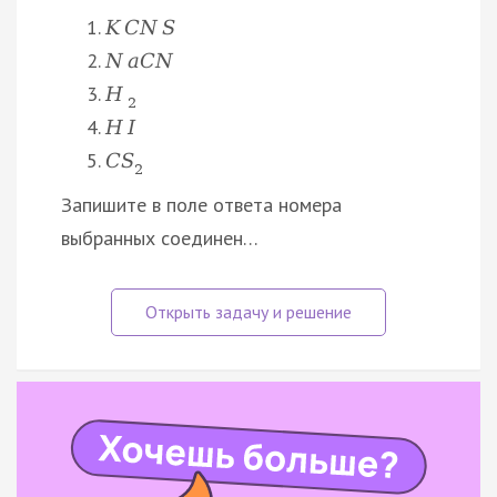
K
C
N
S
N
a
С
N
H
2
H
I
C
S
2
Запишите в поле ответа номера
выбранных соединен…