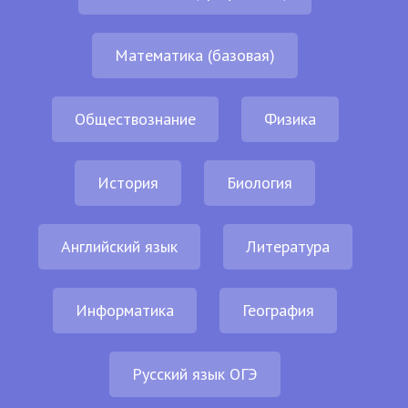
Математика (базовая)
Обществознание
Физика
История
Биология
Английский язык
Литература
Информатика
География
Русский язык ОГЭ