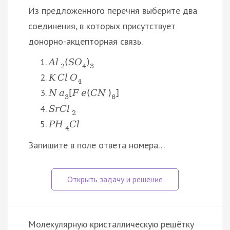
Из предложенного перечня выберите два
соединения, в которых присутствует
донорно-акцепторная связь.
A
l
(
S
O
)
2
4
3
K
C
l
O
4
N
a
[
F
e
(
C
N
)
]
3
6
S
r
C
l
2
Р
H
C
l
4
Запишите в поле ответа номера…
Молекулярную кристаллическую решётку