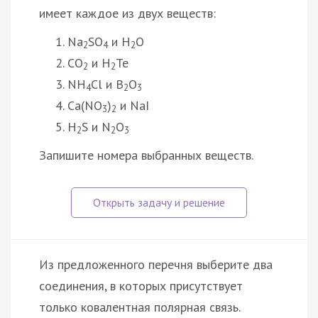
имеет каждое из двух веществ:
Na
SO
и H
O
2
4
2
CO
и H
Te
2
2
NH
Cl и B
O
4
2
3
Са(NО
)
и NaI
3
2
H
S и N
O
2
2
3
Запишите номера выбранных веществ.
Из предложенного перечня выберите два
соединения, в которых присутствует
только ковалентная полярная связь.