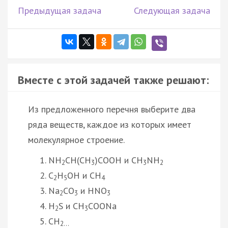
Предыдущая задача
Следующая задача
Вместе с этой задачей также решают:
Из предложенного перечня выберите два
ряда веществ, каждое из которых имеет
молекулярное строение.
NH
CH(CH
)COOH и CH
NH
2
3
3
2
C
H
OH и СH
2
5
4
Na
CO
и HNO
2
3
3
H
S и CH
COONa
2
3
CH
2…