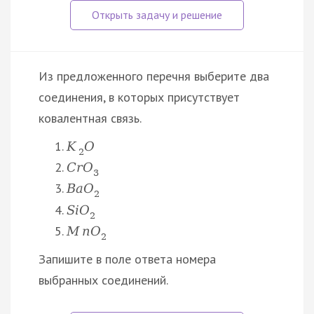
Из предложенного перечня выберите два
соединения, в которых присутствует
ковалентная связь.
K
O
2
C
r
O
3
B
a
O
2
S
i
O
2
M
n
O
2
Запишите в поле ответа номера
выбранных соединений.