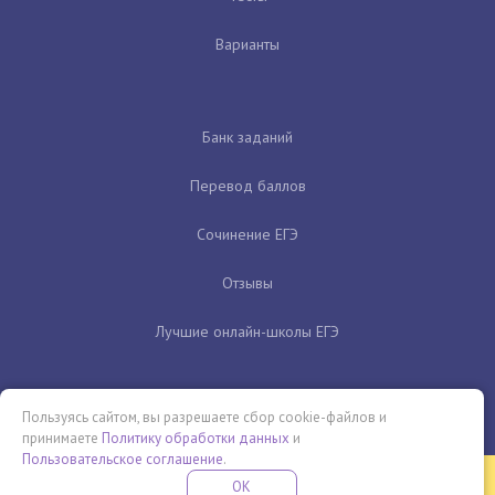
Варианты
Банк заданий
Перевод баллов
Сочинение ЕГЭ
Отзывы
Лучшие онлайн-школы ЕГЭ
Пользуясь сайтом, вы разрешаете сбор cookie-файлов и
принимаете
Политику обработки данных
и
Пользовательское соглашение
.
Бесплатная летняя школа
OK
ПОДРОБНЕЕ