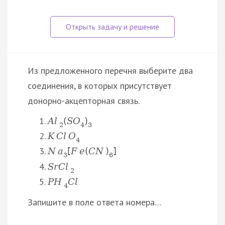
Из предложенного перечня выберите два
соединения, в которых присутствует
донорно-акцепторная связь.
A
l
(
S
O
)
2
4
3
K
C
l
O
4
N
a
[
F
e
(
C
N
)
]
3
6
S
r
C
l
2
Р
H
C
l
4
Запишите в поле ответа номера…