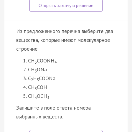
Из предложенного перечня выберите два
вещества, которые имеют молекулярное
строение.
СH
COONH
3
4
СH
ONa
3
С
H
COONa
2
5
СH
COH
3
СH
OCH
3
3
Запишите в поле ответа номера
выбранных веществ.