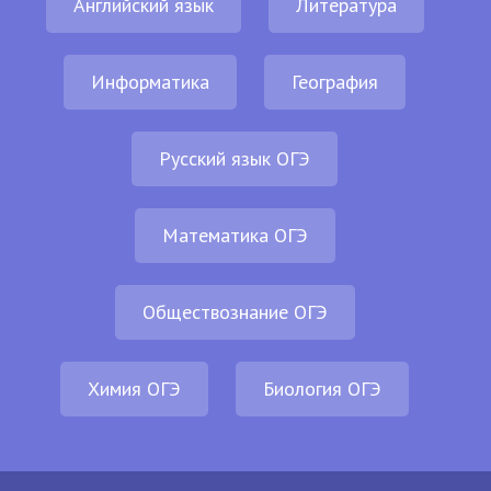
Английский язык
Литература
Информатика
География
Русский язык ОГЭ
Математика ОГЭ
Обществознание ОГЭ
Химия ОГЭ
Биология ОГЭ