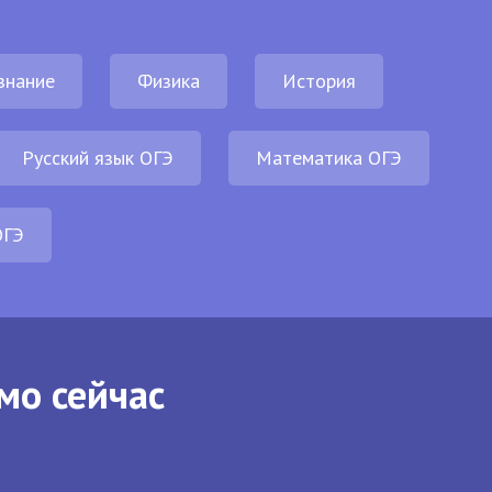
знание
Физика
История
Русский язык ОГЭ
Математика ОГЭ
ОГЭ
мо сейчас