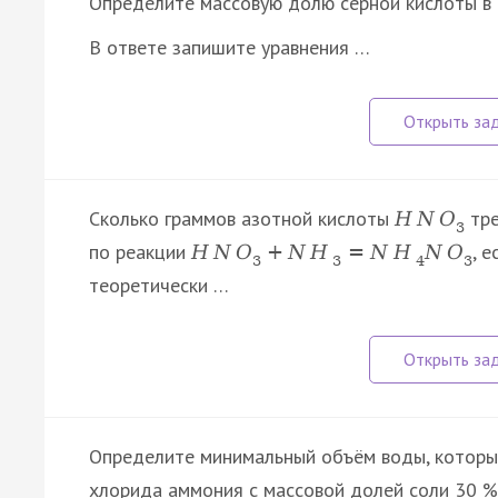
Определите массовую долю серной кислоты в 
В ответе запишите уравнения …
Сколько граммов азотной кислоты
тре
H
N
O
3
по реакции
, 
H
N
O
+
N
H
=
N
H
N
O
3
3
4
3
теоретически …
Определите минимальный объём воды, которы
хлорида аммония с массовой долей соли 30 %