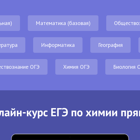
ьная)
Математика (базовая)
Общество
ература
Информатика
География
ствознание ОГЭ
Химия ОГЭ
Биология 
лайн-курс ЕГЭ по химии пря