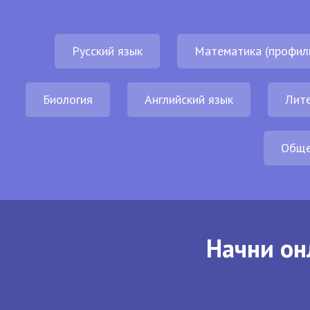
Русский язык
Математика (профил
Биология
Английский язык
Лит
Обще
Начни он