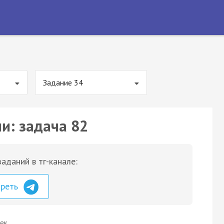
Задание 34
и: задача 82
аданий в тг-канале:
треть
ек.