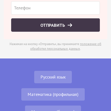
ОТПРАВИТЬ
Нажимая на кнопку «Отправить», вы принимаете
положение об
обработке персональных данных
.
Русский язык
Математика (профильная)