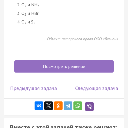
O
и NH
2
3
O
и HBr
2
O
и S
2
8
Объект авторского права ООО «Легион»
Посмотреть решение
Предыдущая задача
Следующая задача
Вместе с этой задачей также решают: