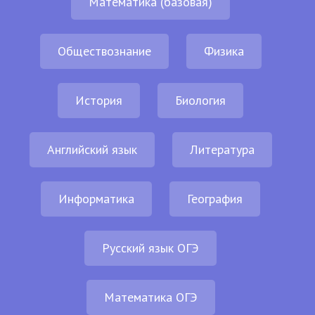
Математика (базовая)
Обществознание
Физика
История
Биология
Английский язык
Литература
Информатика
География
Русский язык ОГЭ
Математика ОГЭ