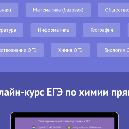
ьная)
Математика (базовая)
Общество
ература
Информатика
География
ствознание ОГЭ
Химия ОГЭ
Биология 
лайн-курс ЕГЭ по химии пря