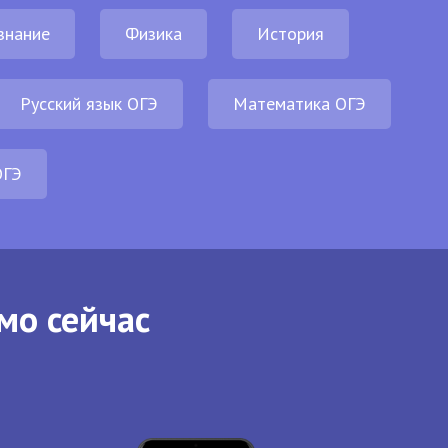
знание
Физика
История
Русский язык ОГЭ
Математика ОГЭ
ОГЭ
мо сейчас