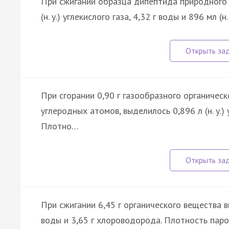
При сжигании образца дипептида природного 
(н. у.) углекислого газа, 4,32 г воды и 896 мл 
При сгорании 0,90 г газообразного органичес
углеродных атомов, выделилось 0,896 л (н. у.) у
Плотно…
При сжигании 6,45 г органического вещества выд
воды и 3,65 г хлороводорода. Плотность паро