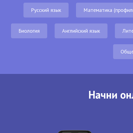
Русский язык
Математика (профил
Биология
Английский язык
Лит
Обще
Начни он