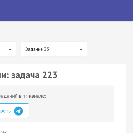
Задание 33
ии: задача 223
аданий в тг-канале:
треть
 сек.