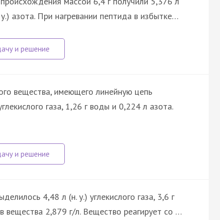
происхождения массой 6,4 г получили 5,376 л
(н. у.) азота. При нагревании пептида в избытке…
кого вещества, имеющего линейную цепь
глекислого газа, 1,26 г воды и 0,224 л азота.
елилось 4,48 л (н. у.) углекислого газа, 3,6 г
в вещества 2,879 г/л. Вещество реагирует со …