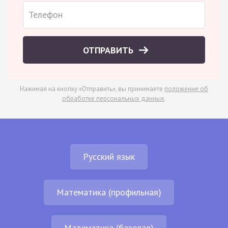
ОТПРАВИТЬ
Нажимая на кнопку «Отправить», вы принимаете
положение об
обработке персональных данных
.
Русский язык
Математика (профильная)
Математика (базовая)