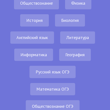
Обществознание
Физика
История
Биология
Английский язык
Литература
Информатика
География
Русский язык ОГЭ
Математика ОГЭ
Обществознание ОГЭ