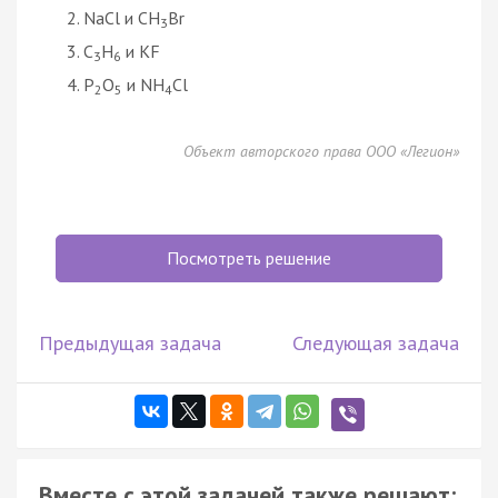
NaCl и CH
Br
3
C
H
и KF
3
6
P
O
и NH
Cl
2
5
4
Объект авторского права ООО «Легион»
Посмотреть решение
Предыдущая задача
Следующая задача
Вместе с этой задачей также решают: