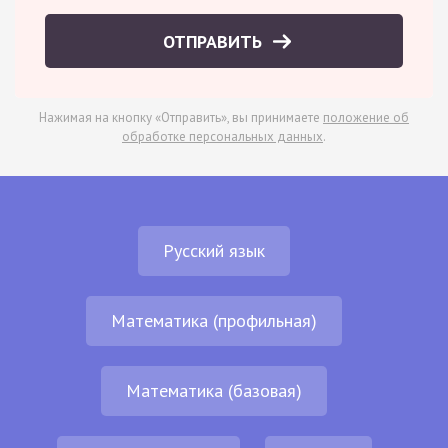
ОТПРАВИТЬ
Нажимая на кнопку «Отправить», вы принимаете
положение об
обработке персональных данных
.
Русский язык
Математика (профильная)
Математика (базовая)