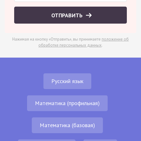
ОТПРАВИТЬ
Нажимая на кнопку «Отправить», вы принимаете
положение об
обработке персональных данных
.
Русский язык
Математика (профильная)
Математика (базовая)