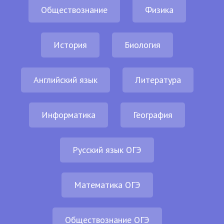
Обществознание
Физика
История
Биология
Английский язык
Литература
Информатика
География
Русский язык ОГЭ
Математика ОГЭ
Обществознание ОГЭ