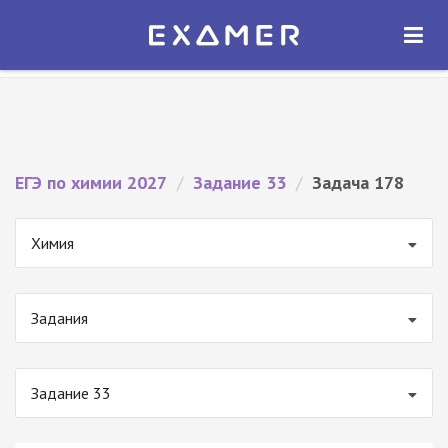
Экзамер — ЕГЭ 2027
×
ОТКРЫТЬ
Экзамер
Бесплатно - В Google Play
ЕГЭ по химии 2027
/
Задание 33
/
Задача 178
Химия
Задания
Задание 33