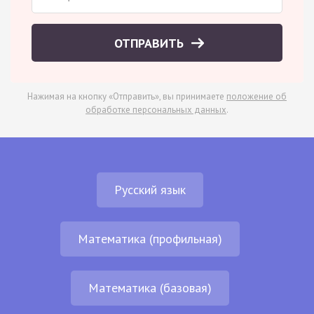
ОТПРАВИТЬ
Нажимая на кнопку «Отправить», вы принимаете
положение об
обработке персональных данных
.
Русский язык
Математика (профильная)
Математика (базовая)