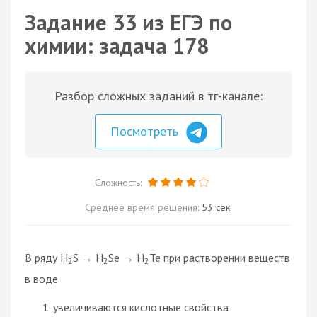
Задание 33 из ЕГЭ по
химии: задача 178
Разбор сложных заданий в тг-канале:
Посмотреть
Сложность:
Среднее время решения:
53 сек.
B ряду H
S → H
Se → H
Te при растворении веществ
2
2
2
в воде
увеличиваются кислотные свойства