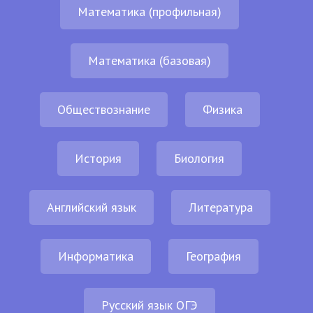
Математика (профильная)
Математика (базовая)
Обществознание
Физика
История
Биология
Английский язык
Литература
Информатика
География
Русский язык ОГЭ