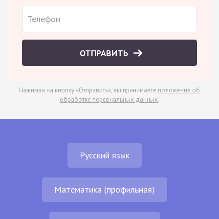
ОТПРАВИТЬ
Нажимая на кнопку «Отправить», вы принимаете
положение об
обработке персональных данных
.
Русский язык
Математика (профильная)