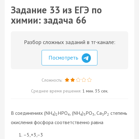
Задание 33 из ЕГЭ по
химии: задача 66
Разбор сложных заданий в тг-канале:
Посмотреть
Сложность:
Среднее время решения:
1 мин. 35 сек.
В соединениях (NH
)
HPO
, (NH
)
PO
, Ca
P
степень
4
2
4
4
3
3
3
2
окисления фосфора соответственно равна
–5,+3,–3