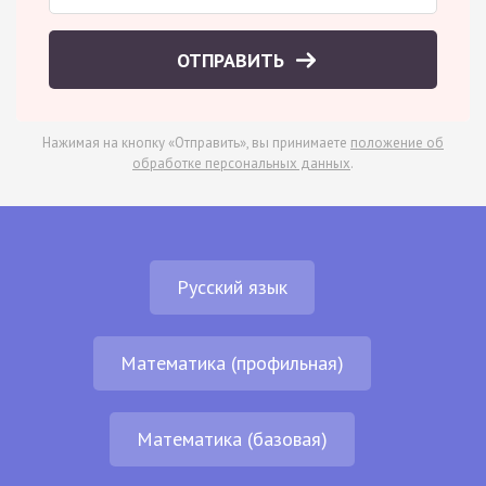
ОТПРАВИТЬ
Нажимая на кнопку «Отправить», вы принимаете
положение об
обработке персональных данных
.
Русский язык
Математика (профильная)
Математика (базовая)