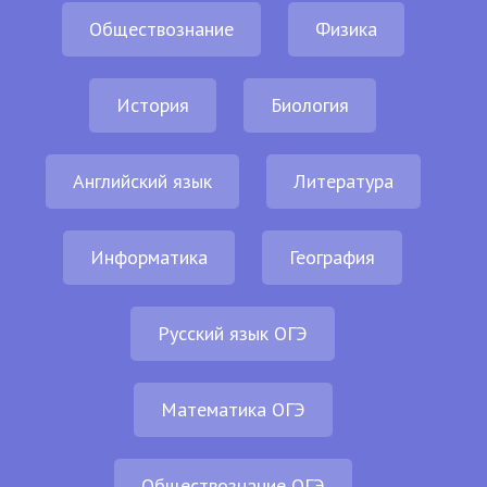
Обществознание
Физика
История
Биология
Английский язык
Литература
Информатика
География
Русский язык ОГЭ
Математика ОГЭ
Обществознание ОГЭ