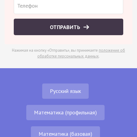
ОТПРАВИТЬ
Нажимая на кнопку «Отправить», вы принимаете
положение об
обработке персональных данных
.
Русский язык
Математика (профильная)
Математика (базовая)