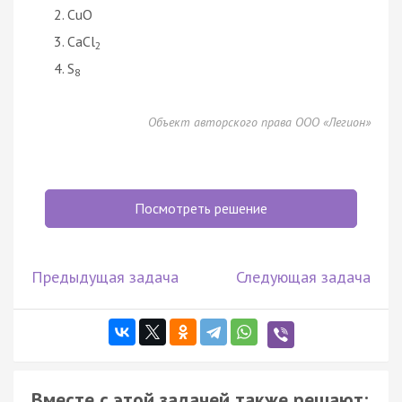
CuO
CaCl
2
S
8
Объект авторского права ООО «Легион»
Посмотреть решение
Предыдущая задача
Следующая задача
Вместе с этой задачей также решают: