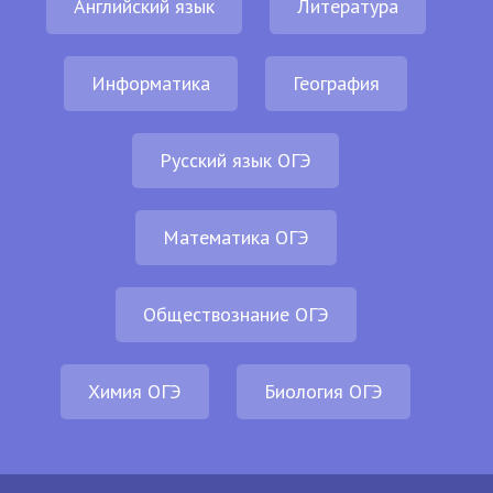
Английский язык
Литература
Информатика
География
Русский язык ОГЭ
Математика ОГЭ
Обществознание ОГЭ
Химия ОГЭ
Биология ОГЭ