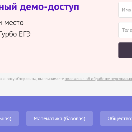
тный демо-доступ
и место
Турбо ЕГЭ
а кнопку «Отправить», вы принимаете
положение об обработке персональн
ьная)
Математика (базовая)
Общество