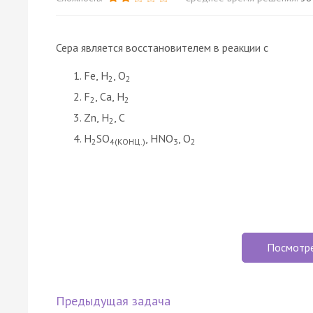
Сера является восстановителем в реакции с
Fe, H
, О
2
2
F
, Ca, H
2
2
Zn, H
, C
2
H
SO
, HNO
, О
2
4(КОНЦ.)
3
2
Посмотр
Предыдущая задача