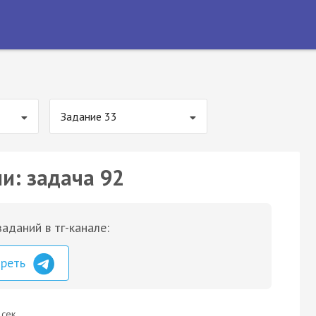
Задание 33
и: задача 92
аданий в тг-канале:
треть
 сек.