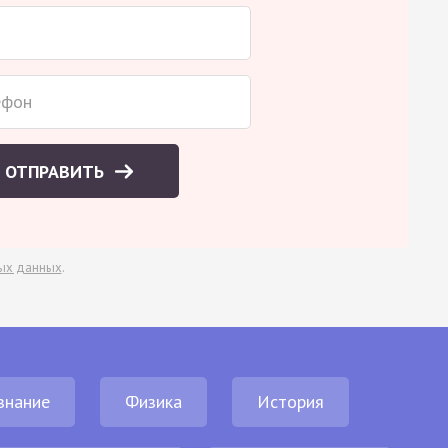
ОТПРАВИТЬ
ых данных
.
знание
Физика
История