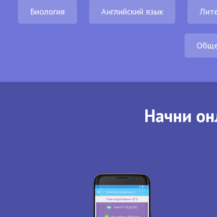
Биология
Английский язык
Лит
Обще
Начни он