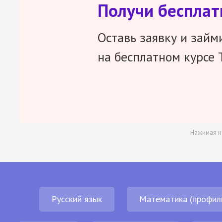
Получи беспла
Оставь заявку и займ
на бесплатном курсе 
Нажимая н
Русский язык
Математика (профил