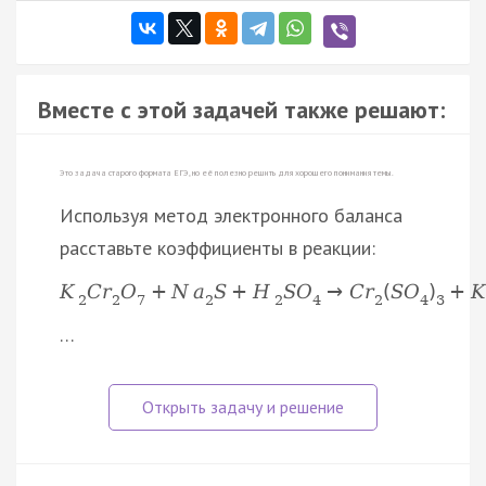
Вместе с этой задачей также решают:
Это задача старого формата ЕГЭ, но её полезно решить для хорошего понимания темы.
Используя метод электронного баланса
расставьте коэффициенты в реакции:
K
C
r
O
+
N
a
S
+
H
S
O
→
C
r
(
S
O
)
+
K
2
2
7
2
2
4
2
4
3
…