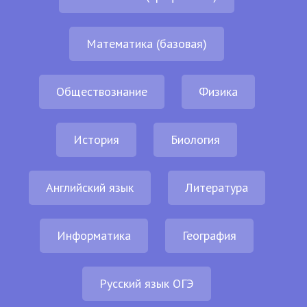
Математика (базовая)
Обществознание
Физика
История
Биология
Английский язык
Литература
Информатика
География
Русский язык ОГЭ