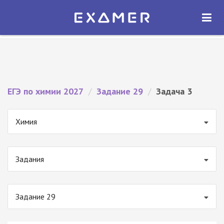
Экзамер — ЕГЭ 2027
×
ОТКРЫТЬ
Экзамер
Бесплатно - В Google Play
ЕГЭ по химии 2027
/
Задание 29
/
Задача 3
Химия
Задания
Задание 29