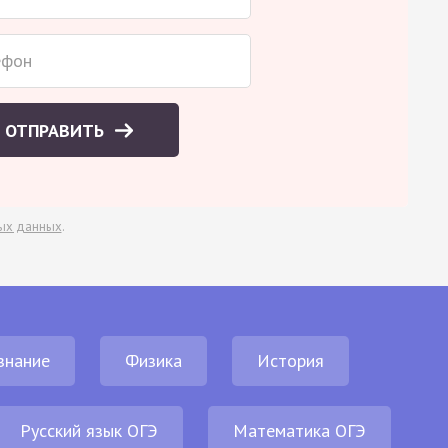
ОТПРАВИТЬ
ых данных
.
знание
Физика
История
Русский язык ОГЭ
Математика ОГЭ