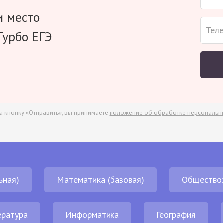
и место
Турбо ЕГЭ
а кнопку «Отправить», вы принимаете
положение об обработке персональн
ьная)
Математика (базовая)
Общество
ература
Информатика
География