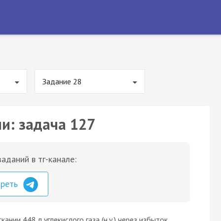
Задание 28
ии: задача 127
аданий в тг-канале:
треть
ании 448 л углекислого газа (н.у.) через избыток