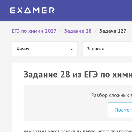
ЕГЭ по химии 2027
/
Задание 28
/
Задача 127
Химия
Задания
Задание 28 из ЕГЭ по хим
Разбор сложных з
Посмо
Чему равна масса осадка, выделяющегося при пропуск