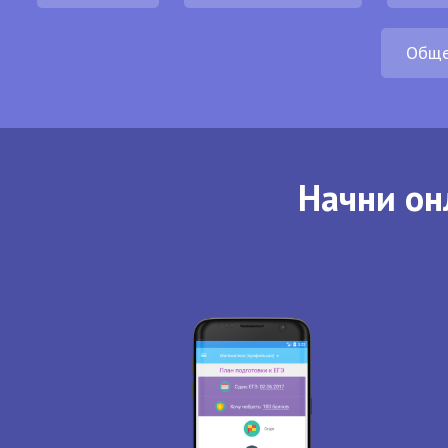
Обще
Начни он