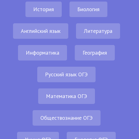
История
Биология
Английский язык
Литература
Информатика
География
Русский язык ОГЭ
Математика ОГЭ
Обществознание ОГЭ