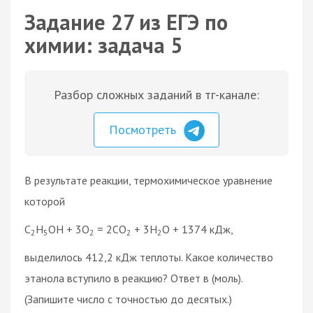
Задание 27 из ЕГЭ по
химии: задача 5
Разбор сложных заданий в тг-канале:
Посмотреть
В результате реакции, термохимическое уравнение
которой
C
H
OH + 3O
= 2CO
+ 3H
O + 1374 кДж,
2
5
2
2
2
выделилось 412,2 кДж теплоты. Какое количество
этанола вступило в реакцию? Ответ в (моль).
(Запишите число с точностью до десятых.)