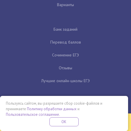
Варианты
Банк заданий
Перевод баллов
Сочинение ЕГЭ
Отзывы
Лучшие онлайн-школы ЕГЭ
Пользуясь сайтом, вы разрешаете сбор cookie-файлов и
принимаете
Политику обработки данных
и
Пользовательское соглашение
.
Бесплатная летняя школа
OK
ПОДРОБНЕЕ
ПРОВЕДИ ЭТО ЛЕТО С ПОЛЬЗОЙ