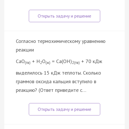
Согласно термохимическому уравнению
реакции
СаО
+ Н
О
= Са(ОН)
+ 70 кДж
(тв)
2
(ж)
2(тв)
выделилось 15 кДж теплоты. Сколько
граммов оксида кальция вступило в
реакцию? (Ответ приведите с…