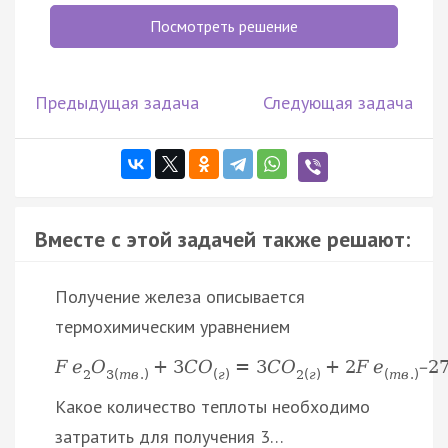
Посмотреть решение
Предыдущая задача
Следующая задача
Вместе с этой задачей также решают:
Получение железа описывается
термохимическим уравнением
F
e
O
+
3
C
O
=
3
C
O
+
2
F
e
–
2
2
3
(
т
в
.
)
(
г
)
2
(
г
)
(
т
в
.
)
Какое количество теплоты необходимо
затратить для получения 3…