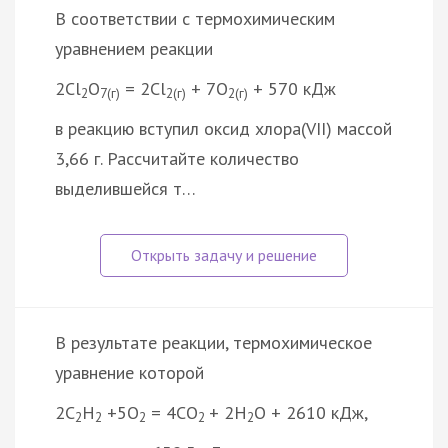
В соответствии с термохимическим
уравнением реакции
2Cl
O
= 2Cl
+ 7O
+ 570 кДж
2
7(г)
2(г)
2(г)
в реакцию вступил оксид хлора(VII) массой
3,66 г. Рассчитайте количество
выделившейся т…
В результате реакции, термохимическое
уравнение которой
2C
H
+5O
= 4CO
+ 2H
O + 2610 кДж,
2
2
2
2
2