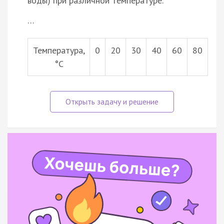
воды) при различной температуре.
…
Температура,
0
20
30
40
60
80
°С