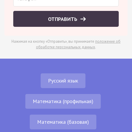
ОТПРАВИТЬ
Нажимая на кнопку «Отправить», вы принимаете
положение об
обработке персональных данных
.
Русский язык
Математика (профильная)
Математика (базовая)