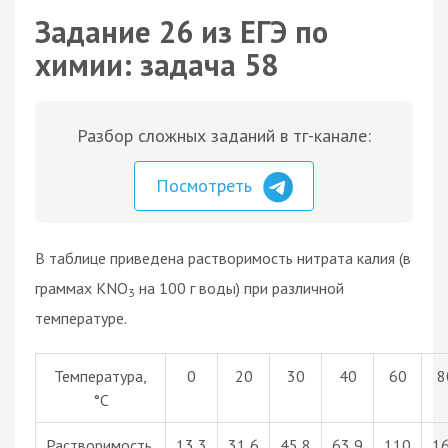
Задание 26 из ЕГЭ по
химии: задача 58
Разбор сложных заданий в тг-канале:
Посмотреть
В таблице приведена растворимость нитрата калия (в
граммах КNO
на 100 г воды) при различной
3
температуре.
Температура,
0
20
30
40
60
8
°С
Растворимость,
13,3
31,6
45,8
63,9
110
1