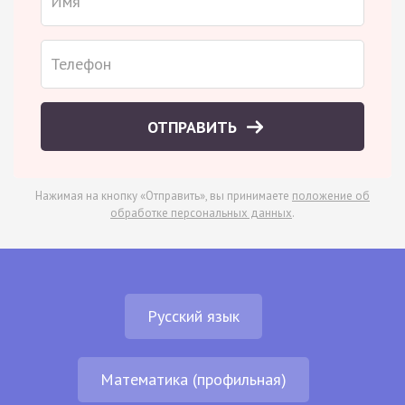
ОТПРАВИТЬ
Нажимая на кнопку «Отправить», вы принимаете
положение об
обработке персональных данных
.
Русский язык
Математика (профильная)