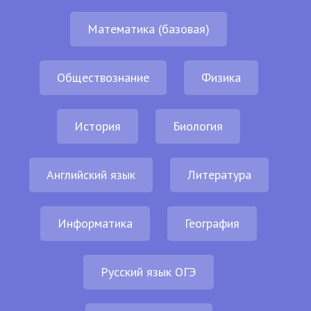
Математика (базовая)
Обществознание
Физика
История
Биология
Английский язык
Литература
Информатика
География
Русский язык ОГЭ