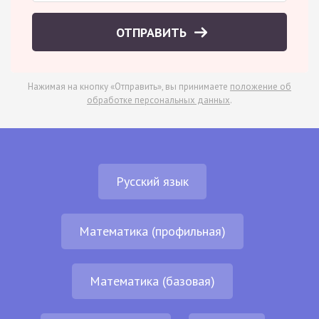
ОТПРАВИТЬ
Нажимая на кнопку «Отправить», вы принимаете
положение об
обработке персональных данных
.
Русский язык
Математика (профильная)
Математика (базовая)