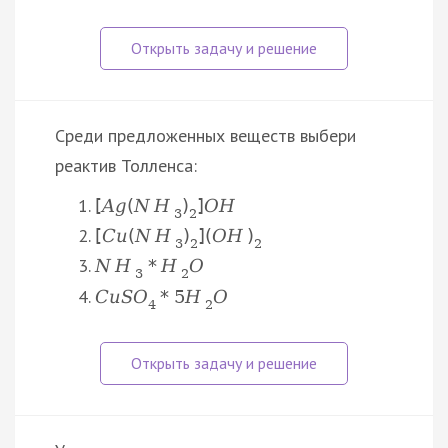
Среди предложенных веществ выбери
реактив Толленса:
[
A
g
(
N
H
)
]
O
H
3
2
[
C
u
(
N
H
)
]
(
O
H
)
3
2
2
N
H
*
H
O
3
2
C
u
S
O
*
5
H
O
4
2