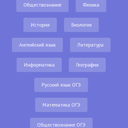
Обществознание
Физика
История
Биология
Английский язык
Литература
Информатика
География
Русский язык ОГЭ
Математика ОГЭ
Обществознание ОГЭ