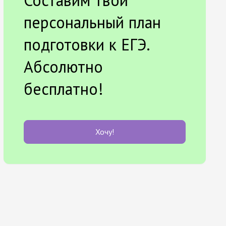
Составим твой
персональный план
подготовки к ЕГЭ.
Абсолютно
бесплатно!
Хочу!