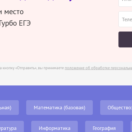
и место
Турбо ЕГЭ
а кнопку «Отправить», вы принимаете
положение об обработке персональн
ьная)
Математика (базовая)
Общество
ература
Информатика
География