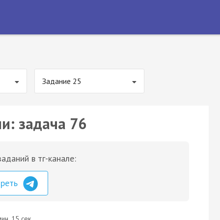
Задание 25
и: задача 76
аданий в тг-канале:
треть
ин. 15 сек.