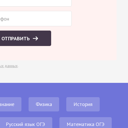
ОТПРАВИТЬ
ых данных
.
знание
Физика
История
Русский язык ОГЭ
Математика ОГЭ