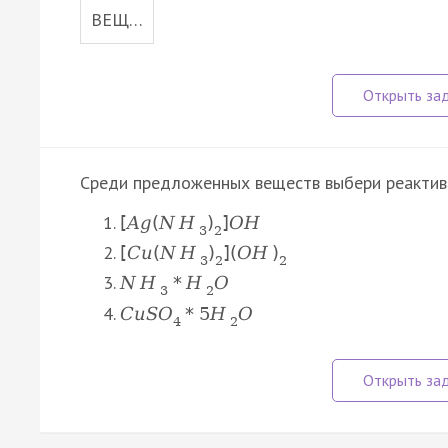
ВЕЩ…
Среди предложенных веществ выбери реактив
[
A
g
(
N
H
)
]
O
H
3
2
[
C
u
(
N
H
)
]
(
O
H
)
3
2
2
N
H
*
H
O
3
2
C
u
S
O
*
5
H
O
4
2