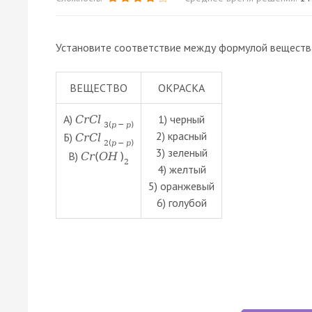
Установите соответствие между формулой вещества
ВЕЩЕСТВО
ОКРАСКА
А)
1) черный
C
r
C
l
3
(
р
−
р
)
2) красный
Б)
C
r
C
l
2
(
р
−
р
)
3) зеленый
В)
C
r
(
O
H
)
2
4) желтый
5) оранжевый
6) голубой