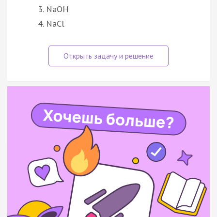
NaOH
NaCl