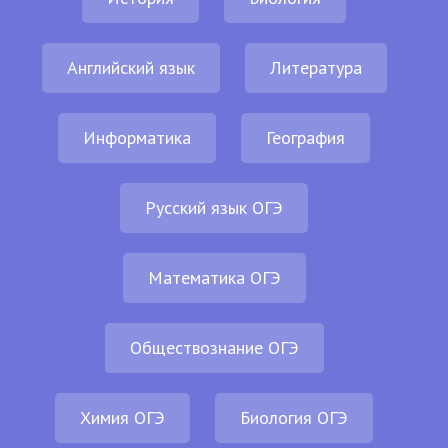
Английский язык
Литература
Информатика
География
Русский язык ОГЭ
Математика ОГЭ
Обществознание ОГЭ
Химия ОГЭ
Биология ОГЭ