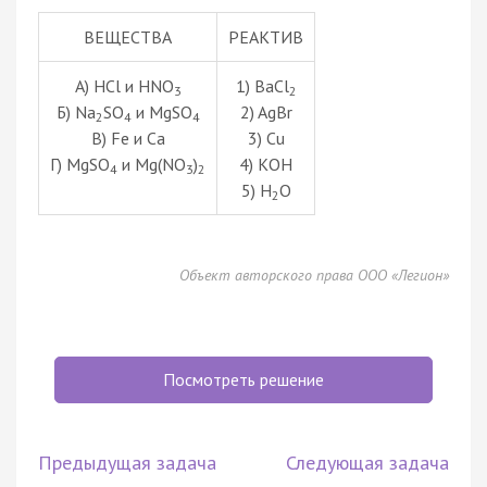
ВЕЩЕСТВА
РЕАКТИВ
А) НСl и HNO
1) ВаСl
3
2
Б) Na
SO
и MgSO
2) AgBr
2
4
4
В) Fe и Са
3) Сu
Г) MgSO
и Mg(NO
)
4) КОН
4
3
2
5) Н
O
2
Объект авторского права ООО «Легион»
Посмотреть решение
Предыдущая задача
Следующая задача