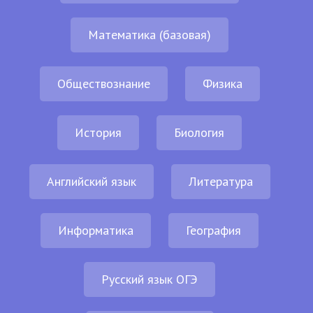
Математика (базовая)
Обществознание
Физика
История
Биология
Английский язык
Литература
Информатика
География
Русский язык ОГЭ