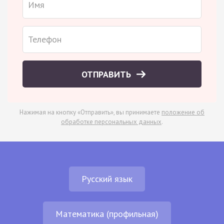
ОТПРАВИТЬ
Нажимая на кнопку «Отправить», вы принимаете
положение об
обработке персональных данных
.
Русский язык
Математика (профильная)