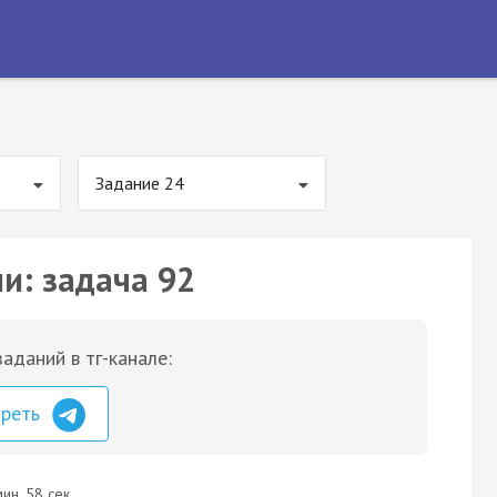
Задание 24
и: задача 92
аданий в тг-канале:
треть
ин. 58 сек.