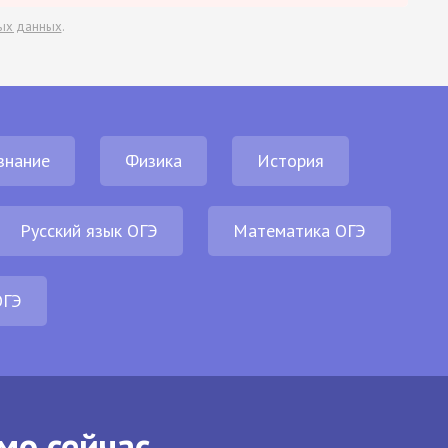
ых данных
.
знание
Физика
История
Русский язык ОГЭ
Математика ОГЭ
ОГЭ
мо сейчас