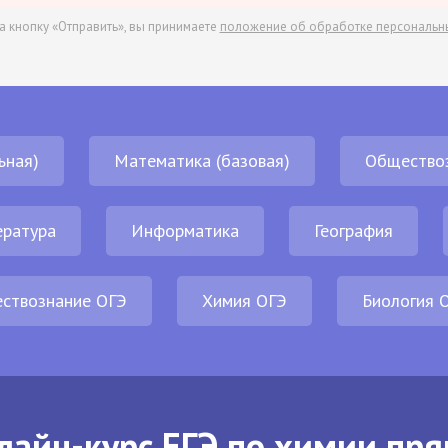
а кнопку «Отправить», вы принимаете
положение об обработке персональн
ьная)
Математика (базовая)
Общество
ература
Информатика
География
ствознание ОГЭ
Химия ОГЭ
Биология 
лайн-курс ЕГЭ по химии пря