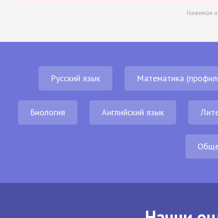
Нажимая н
Русский язык
Математика (профил
Биология
Английский язык
Лит
Обще
Начни он