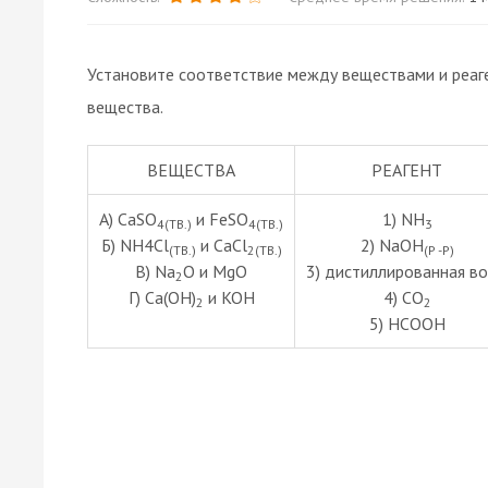
Установите соответствие между веществами и реаг
вещества.
ВЕЩЕСТВА
РЕАГЕНТ
А) CaSO
и FeSO
1) NH
4(ТВ.)
4(ТВ.)
3
Б) NH4Cl
и CaCl
2) NaOH
(ТВ.)
2(ТВ.)
(Р -Р)
В) Na
O и MgO
3) дистиллированная в
2
Г) Ca(OH)
и KOH
4) CO
2
2
5) HCOOH