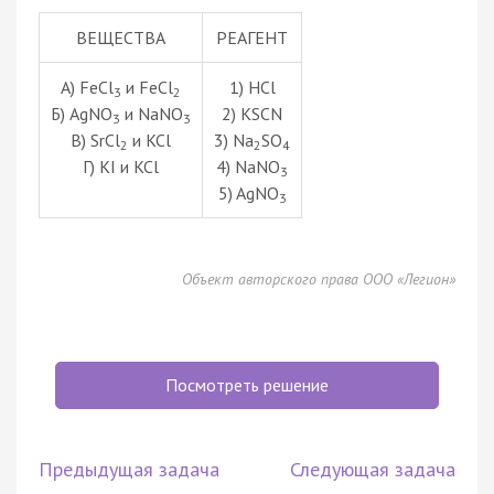
ВЕЩЕСТВА
РЕАГЕНТ
А) FeCl
и FeCl
1) HCl
3
2
Б) AgNO
и NaNO
2) KSCN
3
3
В) SrCl
и KCl
3) Na
SO
2
2
4
Г) KI и KCl
4) NaNO
3
5) AgNO
3
Объект авторского права ООО «Легион»
Посмотреть решение
Предыдущая задача
Следующая задача