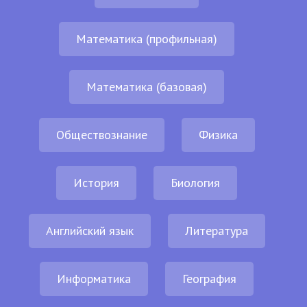
Математика (профильная)
Математика (базовая)
Обществознание
Физика
История
Биология
Английский язык
Литература
Информатика
География