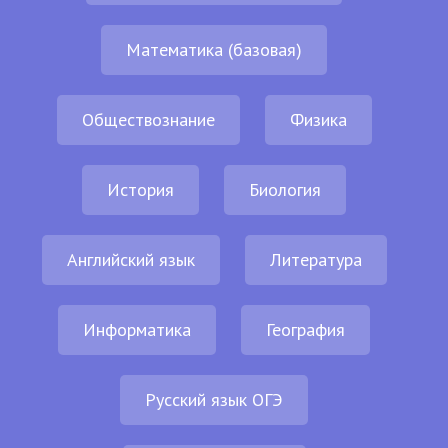
Математика (базовая)
Обществознание
Физика
История
Биология
Английский язык
Литература
Информатика
География
Русский язык ОГЭ