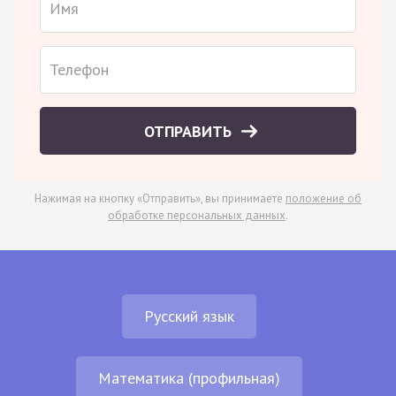
ОТПРАВИТЬ
Нажимая на кнопку «Отправить», вы принимаете
положение об
обработке персональных данных
.
Русский язык
Математика (профильная)